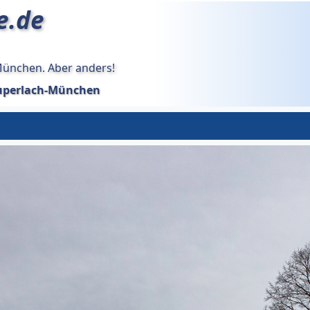
e.de
München. Aber anders!
uperlach-München